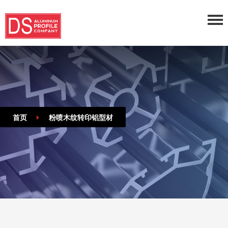
首页
粉喷木纹转印铝型材