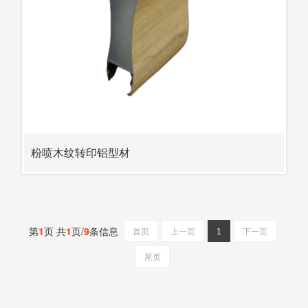
粉喷木纹转印铝型材
第
1
页 共
1
页/
9
条信息
首页
上一页
1
下一页
尾页