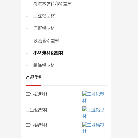
粉喷木纹转印铝型材
工业铝型材
门窗铝型材
散热器铝型材
小料薄料铝型材
装饰铝型材
产品类别
工业铝型材
工业铝型材
工业铝型材