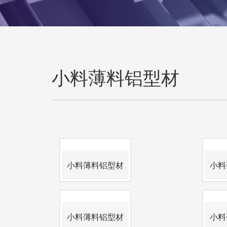
小料薄料铝型材
小料薄料铝型材
小料
小料薄料铝型材
小料